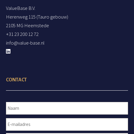
ValueBase B.V.
Herenweg 115 (Tauro gebouw)
2105 MG Heemstede
+31 23 200 12 72
info@value-base.nl
CONTACT
N
a
a
E
m
V
-
o
m