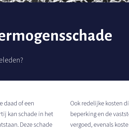
 vermogensschade
eleden?
e daad of een
Ook redelijke kosten d
ij kan schade in het
beperking en de vasts
tstaan. Deze schade
vergoed, evenals koste