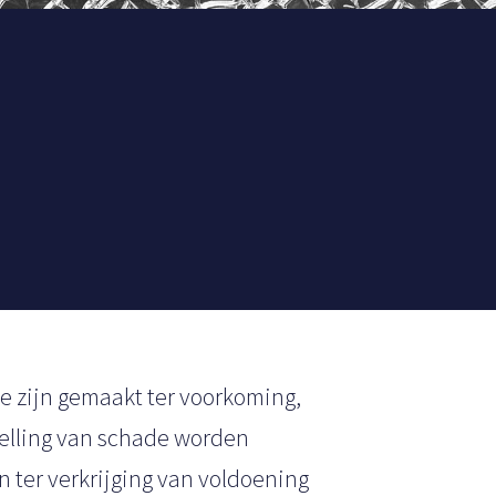
ie zijn gemaakt ter voorkoming,
telling van schade worden
n ter verkrijging van voldoening