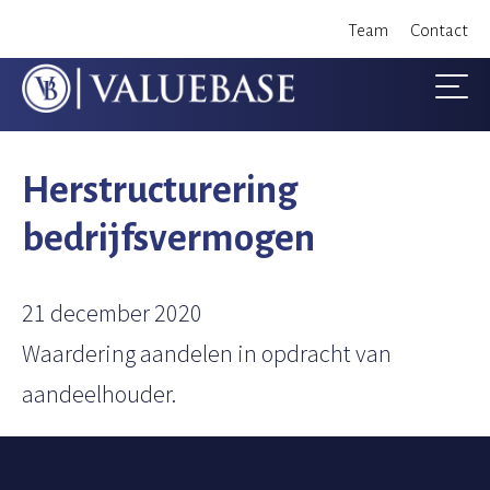
S
Team
Contact
k
i
p
t
Herstructurering
o
bedrijfsvermogen
c
o
21 december 2020
n
Waardering aandelen in opdracht van
t
aandeelhouder.
e
n