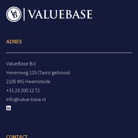
t
ADRES
ValueBase B.V.
Herenweg 115 (Tauro gebouw)
2105 MG Heemstede
+31 23 200 12 72
info@value-base.nl
CONTACT