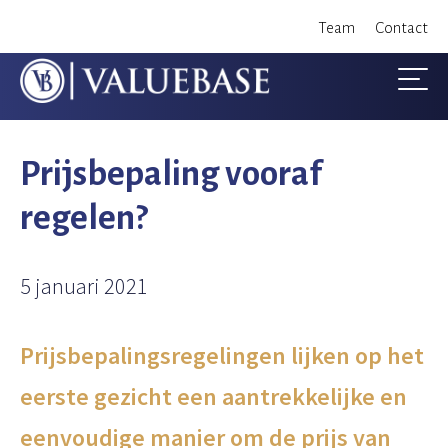
S
Team
Contact
k
i
p
t
Prijsbepaling vooraf
o
regelen?
c
o
5 januari 2021
n
t
Prijsbepalingsregelingen lijken op het
e
eerste gezicht een aantrekkelijke en
n
eenvoudige manier om de prijs van