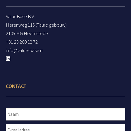
ValueBase B.V.
Herenweg 115 (Tauro gebouw)
2105 MG Heemstede
+31 23 200 12 72
info@value-base.nl
CONTACT
N
a
a
E
m
V